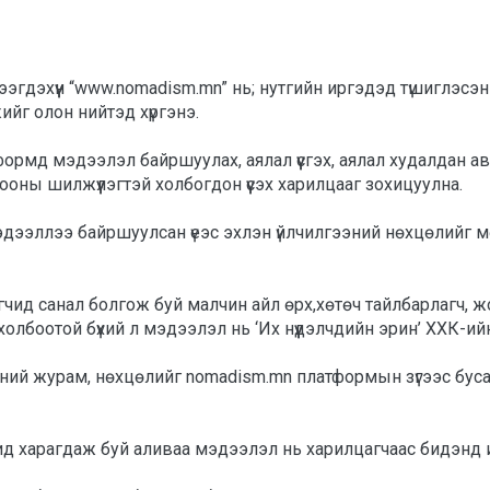
тээгдэхүүн “www.nomadism.mn” нь; нутгийн иргэдэд түшиглэсэ
ийг олон нийтэд хүргэнэ. 
рмд мэдээлэл байршуулах, аялал үүсгэх, аялал худалдан ав
оны шилжүүлэгтэй холбогдон үүсэх харилцааг зохицуулна. 
дээллээ байршуулсан үеэс эхлэн үйлчилгээний нөхцөлийг мөр
олбоотой бүхий л мэдээлэл нь ‘Их нүүдэлчдийн эрин’ ХХК-ий
ний журам, нөхцөлийг nomadism.mn платформын зүгээс буса
 харагдаж буй аливаа мэдээлэл нь харилцагчаас бидэнд ир