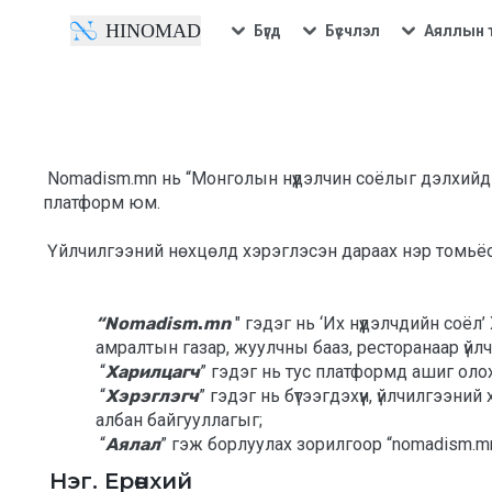
HINOMAD
Бүгд
Бүсчлэл
Аяллын 
Аялал
Байр
Аялал
Байр
Алтайн бүс
Байгаль ба Адал явдал
Баруун бүс
Гэр бүл, боловсрол ба орон нутгийн аялал
Говийн бүс
Нүүдэлчин ба Соёлын аялал
 Nomadism.mn нь “Монголын нүүдэлчин соёлыг дэлхийд түгээе” гэсэн зорилготойгоор үйл ажиллагаагаа явуулж буй “ИХ НҮҮДЭЛЧДИЙН ЭРИН” ХХК-ийн эзэмшлийн 
платформ юм. 
Зүүн бүс
Түүх, археологи, палентологийн аялал
 Үйлчилгээний нөхцөлд хэрэглэсэн дараах нэр томьёог
Төвийн бүс
Хотын аялал
Хангайн бүс
Эрүүл мэндийн аялал
“Nomadism
.
mn
 " гэдэг нь ‘Их нүүдэлчдийн соё
амралтын газар, жуулчны бааз, ресторанаар үйлчл
 “
Харилцагч
” гэдэг нь тус платформд ашиг олох
 “
Хэрэглэгч
” гэдэг нь бүтээгдэхүүн, үйлчилгээн
албан байгууллагыг;
 “
Аялал
” гэж борлуулах зорилгоор “nomadism.mn
 Нэг. Ерөнхий 