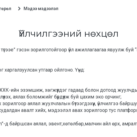
төрөл
Мэдээ мэдээлэл
Үйлчилгээ
Үйлчилгээ
Үйлчилгээний нөхцөл
 харгалзуулсан утгаар ойлгоно. Үүнд: 
л’ ХХК-ийн эзэмшиж, хөгжүүлдэг гадаад болон дотоод жуулчды
үүлэх, аялах боломжийг бүрдүүлж буй цахим эко орчинг;
 зорилгоор аялал жуулчлалын бүтээгдэхүүн, үйлчилгээ байршу
ий худалдан авалт хийх, мэдээлэл авах зорилгоор тус платфор
”-д байршсан аялал, эвент,хөтөлбөр,малчин айл өрх, амрал