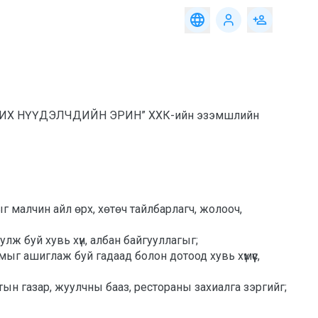
Хоол
Хоол
г малчин айл өрх, хөтөч тайлбарлагч, жолооч, 
улж буй хувь хүн, албан байгууллагыг;
мыг ашиглаж буй гадаад болон дотоод хувь хүмүүс, 
тын газар, жуулчны бааз, рестораны захиалга зэргийг;