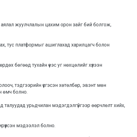
н аялал жуулчлалын цахим орон зайг бий болгож, 
ах, тус платформыг ашиглахад харилцагч болон 
дөх бөгөөд тухайн үеэс уг нөхцөлийг хүлээн 
н өмч болно. 
д талуудад урьдчилан мэдэгдэлгүйгээр өөрчлөлт хийх, 
үүлсэн мэдээлэл болно. 