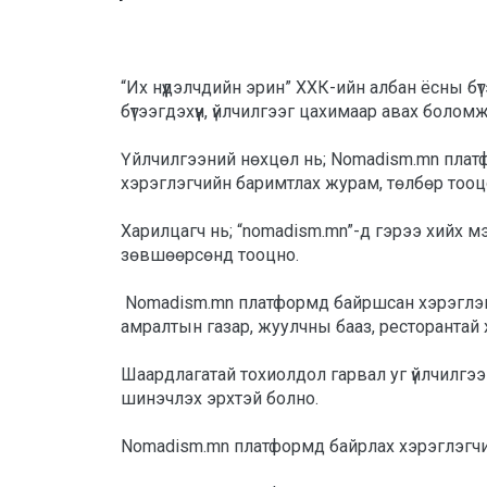
“Их нүүдэлчдийн эрин” ХХК-ийн албан ёсны бү
бүтээгдэхүүн, үйлчилгээг цахимаар авах боломж
Үйлчилгээний нөхцөл нь; Nomadism.mn платфо
хэрэглэгчийн баримтлах журам, төлбөр тооцо
Харилцагч нь; “nomadism.mn”-д гэрээ хийх мэ
зөвшөөрсөнд тооцно. 
 Nomadism.mn платформд байршсан хэрэглэгчид санал болгож буй малчин айл өрх,хөтөч тайлбарлагч, жолооч, тэдгээрийн үүсгэсэн хөтөлбөр, эвэнт мөн 
амралтын газар, жуулчны бааз, ресторантай х
Шаардлагатай тохиолдол гарвал уг үйлчилгээ
шинэчлэх эрхтэй болно. 
Nomadism.mn платформд байрлах хэрэглэгчид