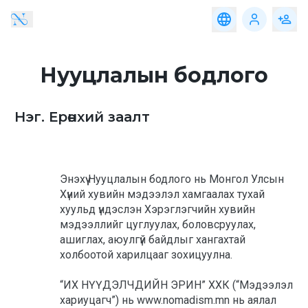
Аялал
Байр
Үйлчилгээ
Хоол
Аялал
Байр
Үйлчилгээ
Хоол
Байгаль
Алтайн бүс
ба Адал
Нууцлалын бодлого
явдал
Баруун бүс
Гэр бүл,
боловсрол
Говийн бүс
ба орон
 Нэг. Ерөнхий заалт
нутгийн
аялал
Зүүн бүс
Нүүдэлчин
ба
Төвийн бүс
Соёлын
Энэхүү Нууцлалын бодлого нь Монгол Улсын 
аялал
Хүний хувийн мэдээлэл хамгаалах тухай 
Хангайн бүс
Түүх, археологи,
хуульд үндэслэн Хэрэглэгчийн хувийн 
палентологийн
мэдээллийг цуглуулах, боловсруулах, 
аялал
ашиглах, аюулгүй байдлыг хангахтай 
Хотын
холбоотой харилцааг зохицуулна. 
аялал
Эрүүл
“ИХ НҮҮДЭЛЧДИЙН ЭРИН” ХХК (“Мэдээлэл 
мэндийн
хариуцагч”) нь www.nomadism.mn нь аялал 
аялал