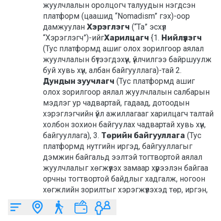
жуулчлалын оролцогч талуудын нэгдсэн 
платформ (цаашид “Nomadism” гэх)-оор 
дамжуулан 
Хэрэглэгч
 (“Та” эсхүл 
“Хэрэглэгч”)-ийг
Харилцагч
 {1. 
Нийлүүлэгч
(Тус платформд ашиг олох зорилгоор аялал 
жуулчлалын бүтээгдэхүүн, үйлчилгээ байршуулж 
буй хувь хүн, албан байгууллага)-тай 2. 
Дундын зуучлагч
 (Тус платформд ашиг 
олох зорилгоор аялал жуулчлалын салбарын 
мэдлэг ур чадвартай, гадаад, дотоодын 
хэрэглэгчийн үйл ажиллагааг харилцагч талтай 
холбон зохион байгуулах чадвартай хувь хүн, 
байгууллага), 3. 
Төрийн байгууллага
 (Тус 
платформд нутгийн иргэд, байгууллагыг 
дэмжин байгальд ээлтэй тогтвортой аялал 
жуулчлалыг хөгжүүлэх замаар хүрээлэн байгаа 
орчны тогтвортой байдлыг хадгалж, ногоон 
хөгжлийн зорилтыг хэрэгжүүлэхэд төр, иргэн, 
аж ахуйн нэгж, байгууллагын хамтын 
ажиллагаа, хүчин чармайлтыг өрнүүлж, эрүүл, 