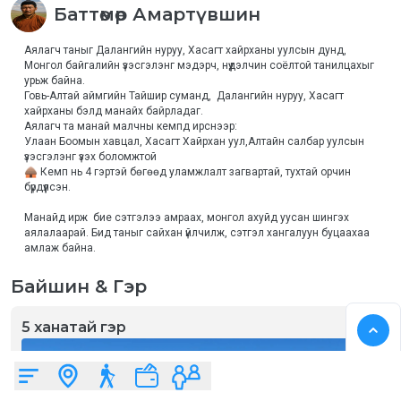
Баттөмөр
Амартүвшин
Аялагч таныг Далангийн нуруу, Хасагт хайрханы уулсын дунд, 
Монгол байгалийн үзэсгэлэнг мэдэрч, нүүдэлчин соёлтой танилцахыг 
урьж байна. 
Говь-Алтай аймгийн Тайшир суманд,  Далангийн нуруу, Хасагт 
хайрханы бэлд манайх байрладаг.
Аялагч та манай малчны кемпд ирснээр: 
Улаан Боомын хавцал, Хасагт Хайрхан уул,Алтайн салбар уулсын 
үзэсгэлэнг үзэх боломжтой
🛖 Кемп нь 4 гэртэй бөгөөд уламжлалт загвартай, тухтай орчин 
бүрдүүлсэн.
Манайд ирж  бие сэтгэлээ амраах, монгол ахуйд уусан шингэх 
аялалаарай. Бид таныг сайхан үйлчилж, сэтгэл хангалуун буцаахаа 
амлаж байна.
Байшин & Гэр
5 ханатай гэр