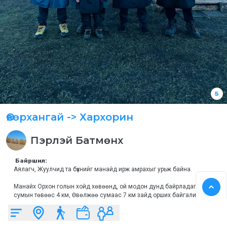
5
Өвөрхангай
-> Хархорин
Пэрлэй
Батмөнх
 Байршил:
Аялагч, Жуулчид та бүхнийг манайд ирж амрахыг урьж байна.
Манайх Орхон голын хойд хөвөөнд, ой модон дунд байрладаг, 
сумын төвөөс 4 км, Өвөлжөө сумаас 7 км зайд орших байгалийн 
үзэсгэлэнт газарт байрладаг.
 Бид жилийн дөрвөн улиралд
үйл ажиллагаагаа тогтмол явуулдаг.
🍲 Үйлчилгээ: