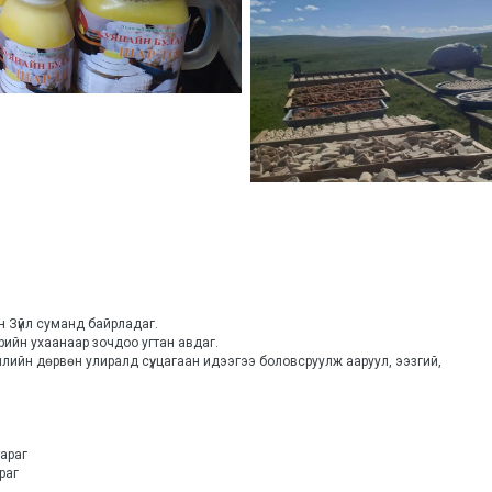
 Зүйл суманд байрладаг. 
ийн ухаанаар зочдоо угтан авдаг.
илийн дөрвөн улиралд сүү, цагаан идээгээ боловсруулж ааруул, ээзгий, 
тараг
араг