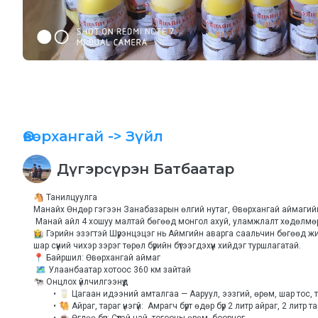
Өвөрхангай
-> Зүйл
Дүгэрсүрэн
Батбаатар
🐴 Танилцуулга
Манайх Өндөр гэгээн Занабазарын өлгий нутаг, Өвөрхангай аймагийн
 Манай айл 4 хошуу малтай бөгөөд монгол ахуй, уламжлалт хөдөлмөр
👩‍🌾 Гэрийн эзэгтэй Шүрэнцэцэг нь Аймгийн аварга саальчин бөгөөд ж
шар сүүний чихэр зэрэг төрөл бүрийн бүтээгдэхүүн хийдэг туршлагатай.
📍 Байршил: Өвөрхангай аймаг
 🗺 Улаанбаатар хотоос 360 км зайтай
🐄 Онцлох үйлчилгээнүүд
🥛 Цагаан идээний амталгаа — Ааруул, ээзгий, өрөм, шар тос, 
🐫 Айраг, тараг үнэгүй:  Амрагч бүрт өдөр бүр 2 литр айраг, 2 литр т
☕ Өглөө бүр: Сүүтэй цай, тогооны өрөм, боорцог