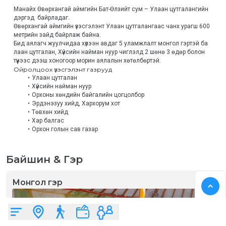
Манайх Өвөрхангай аймгийн Бат-Өлзийт сум – Улаан цутгалангийн 
дэргэд  байрладаг.
Өвөрхангай аймгийн үзэсгэлэнт Улаан цутгалангаас чанх урагш 600 
метрийн зайд байрлаж байна.
Бид аялагч жуулчидаа хүлээн авдаг 5 уламжлалт монгол гэртэй ба 
лаан цутгалан, Хүйсийн найман нуур чиглэлд 2 шөнө 3 өдөр болон 
түүнээс дээш хоногоор морин аялалын хөтөлбөртэй.
Ойролцоох үзэсгэлэнт газрууд
Улаан цутгалан
Хүйсийн найман нуур
Орхоны хөндийн байгалийн цогцолбор
Эрдэнэзуу хийд, Хархорум хот
Төвхөн хийд
Хар балгас
Орхон голын сав газар
Байшин & Гэр
Монгол гэр