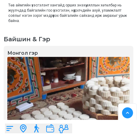
Төв аймгийн үзэсгэлэнт хангайд орших энэхүү аяллын хөтөлбөр нь  
жуулчдад байгалийн гоо үзэсгэлэн, нүүдэлчдийн ахуй, уламжлалт 
соёлыг нэгэн зэрэг мэдрүүлэх байгалийн сайханд ирж амрахыг урьж 
байна.
Байшин & Гэр
Монгол гэр