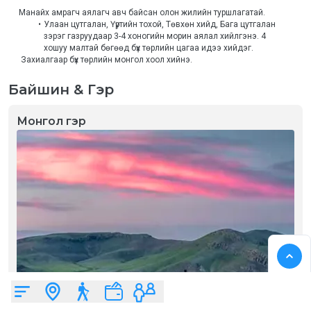
Манайх амрагч аялагч авч байсан олон жилийн туршлагатай. 
Улаан цутгалан, Үүртийн тохой, Төвхөн хийд, Бага цутгалан 
зэрэг газруудаар 3-4 хоногийн морин аялал хийлгэнэ. 4  
хошуу малтай бөгөөд бүх төрлийн цагаа идээ хийдэг. 
 Захиалгаар бүх төрлийн монгол хоол хийнэ. 
Байшин & Гэр
Монгол гэр