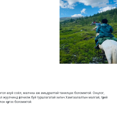
гол ахуй соёл, малчны аж амьдралтай танилцах боломжтой. Онцлог, 
л жуулчинд үйлчилж буй туршлагатай хөтөч Хамгаалалтын малгай, түрий 
лон хүргэх боломжтой.