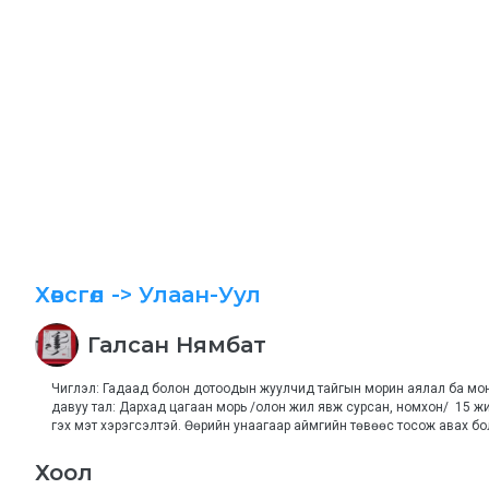
Хөвсгөл
-> Улаан-Уул
Галсан
Нямбат
Чиглэл: Гадаад болон дотоодын жуулчид тайгын морин аялал ба мон
давуу тал: Дархад цагаан морь /олон жил явж сурсан, номхон/  15 жи
гэх мэт хэрэгсэлтэй. Өөрийн унаагаар аймгийн төвөөс тосож авах бо
Хоол