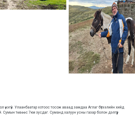
л үнэгүй. Улаанбаатар хотоос тосож аваад замдаа Аглаг бүтээлийн хийд 
й. Сумын төвөөс 7км зусдаг. Суманд халуун усны газар болон дэлгүүр 