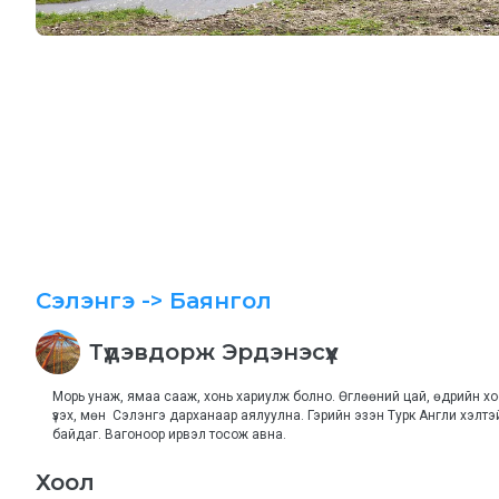
Сэлэнгэ
-> Баянгол
Түдэвдорж
Эрдэнэсүх
Морь унаж, ямаа сааж, хонь хариулж болно. Өглөөний цай, өдрийн хоо
үзэх, мөн  Сэлэнгэ дарханаар аялуулна. Гэрийн эзэн Турк Англи хэлтэ
байдаг. Вагоноор ирвэл тосож авна.
Хоол