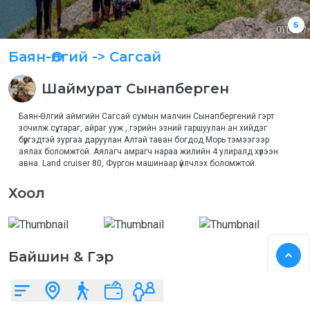
5
Баян-Өлгий
-> Сагсай
Шаймурат
Сынапберген
Баян-Өлгий аймгийн Сагсай сумын малчин Сынапбергений гэрт 
зочилж сүү, тараг, айраг ууж , гэрийн эзний гаршуулан ан хийдэг 
бүргэдтэй зургаа даруулан Алтай таван богдод Морь тэмээгээр 
аялах боломжтой. Аялагч амрагч нараа жилийн 4 улиралд хүлээн 
авна. Land cruiser 80, Фургон машинаар үйлчлэх боломжтой.
Хоол
Байшин & Гэр
Казак гэр