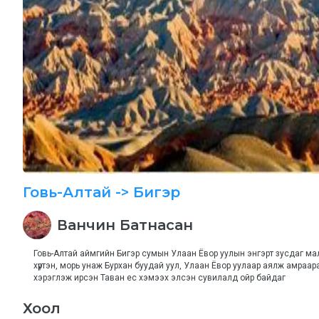
Говь-Алтай
-> Бигэр
Ванчин
Батнасан
Говь-Алтай аймгийн Бигэр сумын Улаан Ёвор уулын энгэрт зусдаг мал
хүртэн, морь унаж Бурхан буудай уул, Улаан Ёвор уулаар аялж амраар
хэрэглэж ирсэн Таван ес хэмээх элсэн сувилалд ойр байдаг
Хоол