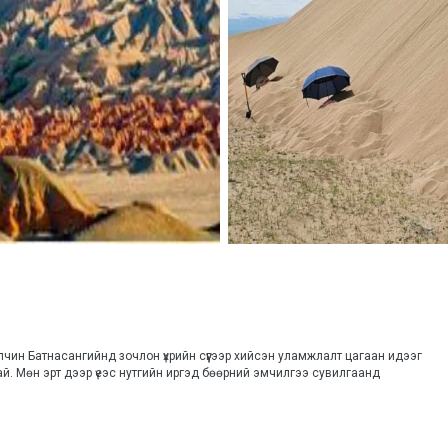
чин Батнасангийнд зочлон үхрийн сүүгээр хийсэн уламжлалт цагаан идээг 
ай. Мөн эрт дээр үеэс нутгийн иргэд бөөрний эмчилгээ сувилгаанд 