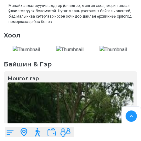
Манайх аялал жуулчлалд гэр үйлчилгээ, монгол хоол, морин аялал 
үйлчилгээ үзүүлэх боломжтой. Нутаг маань үзэсгэлэнт байгаль олонтой, 
бид малынхаа сүү, тэргаар ирсэн зочидоо дайлан өрхийнхөө орлогод 
нэмэрлэхээр бас болов
Хоол
Байшин & Гэр
Монгол гэр