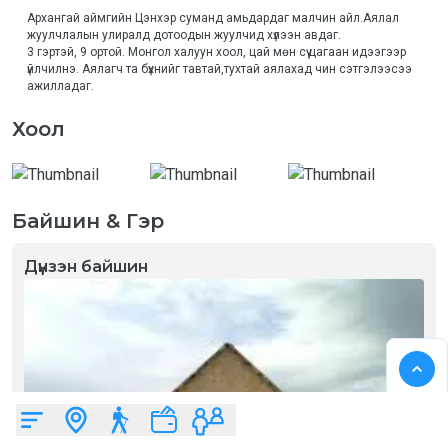
Архангай аймгийн Цэнхэр суманд амьдардаг малчин айл.Аялал 
жуулчлалын улиралд дотоодын жуулчид хүлээн авдаг.

3 гэртэй, 9 ортой. Монгол халуун хоол, цай мөн сүү цагаан идээгээр 
үйлчилнэ. Аялагч та бүхнийг тавтай,тухтай аялахад чин сэтгэлээсээ 
ажилладаг.
Хоол
Байшин & Гэр
Дүнзэн байшин