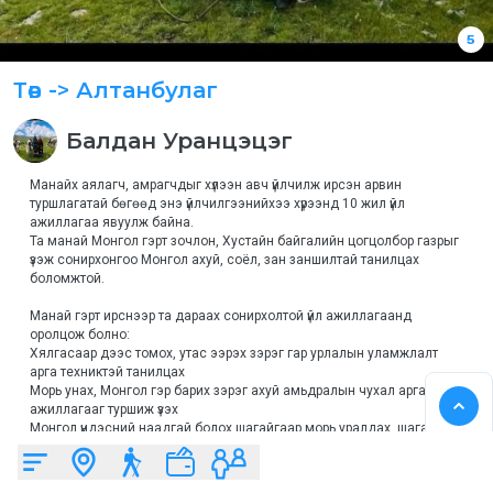
5
Төв
-> Алтанбулаг
Балдан
Уранцэцэг
Манайх аялагч, амрагчдыг хүлээн авч үйлчилж ирсэн арвин 
туршлагатай бөгөөд энэ үйлчилгээнийхээ хүрээнд 10 жил үйл 
ажиллагаа явуулж байна. 

Та манай Монгол гэрт зочлон, Хустайн байгалийн цогцолбор газрыг 
үзэж сонирхонгоо Монгол ахуй, соёл, зан заншилтай танилцах 
боломжтой.

Манай гэрт ирснээр та дараах сонирхолтой үйл ажиллагаанд 
оролцож болно:

Хялгасаар дээс томох, утас ээрэх зэрэг гар урлалын уламжлалт 
арга техниктэй танилцах

Морь унах, Монгол гэр барих зэрэг ахуй амьдралын чухал арга 
ажиллагааг туршиж үзэх

Монгол үндэсний наадгай болох шагайгаар морь уралдах, шагай 
харвах зэргээр хөгжилтэй цагийг өнгөрүүлэх

Манайх зочин хүлээн авах зориулалттай, орчин үеийн ая тухыг бүрэн 
хангасан 4 Монгол гэртэй. Таныг манай гэр бүлтэй хамт байгальд 