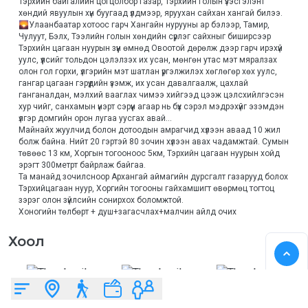
Тэрхийн байгалийн цогцолбор газар, Тэрхийн голын үзэсгэлэнт 
хөндий явуулын хүн буугаад үлдмээр, яруухан сайхан хангай билээ. 

🌄Улаанбаатар хотоос гарч Хангайн нурууны ар бэлээр, Тамир, 
Чулуут, Бэлх, Тээлийн голын хөндийн сүрлэг сайхныг биширсээр 
Тэрхийн цагаан нуурын зүүн өмнөд Овоотой дөрөлж дээр гарч ирэхүй 
уулс, үүлсийг тольдон цэлэлзэх их усан, мөнгөн утас мэт мяралзах 
олон гол горхи, үлгэрийн мэт шатлан үргэлжилэх хөглөгөр хөх уулс, 
гангар цагаан гэрүүдийн үзэмж, их усан давалгаалж, цахлай 
ганганалдан, мэлхий вааглах чимээ хийгээд цээж цэлсхийлгэсэн 
хур чийг, санхамын үнэрт сэрүүн агаар нь бүх сэрэл мэдрэхүйг эзэмдэн 
үлгэр домгийн орон лугаа уусгах авай...

Майнайх жуулчид болон дотоодын амрагчид хүлээн аваад 10 жил 
болж байна. Нийт 20 гэртэй 80 зочин хүлээн авах чадамжтай. Сумын 
төвөөс 13 км, Хоргын тогооноос 5км, Тэрхийн цагаан нуурын хойд 
эрэгт 300метрт байрлаж байгаа.

Та манайд зочилсноор Архангай аймагийн дурсгалт газарууд болох 
Тэрхийцагаан нуур, Хоргийн тогооны гайхамшигт өвөрмөц тогтоц 
зэрэг олон зүйлсийн сонирхох боломжтой.

Хоногийн төлбөрт + душ+загасчлах+малчин айлд очих
Хоол
Байшин & Гэр