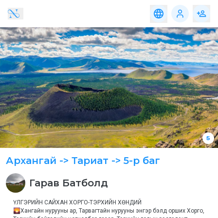
Аялал
Байр
Үйлчилгээ
Хоол
Аялал
Байр
Үйлчилгээ
Хоол
Байгаль
Алтайн бүс
ба Адал
явдал
Баруун бүс
Гэр бүл,
боловсрол
Говийн бүс
ба орон
нутгийн
аялал
Зүүн бүс
Нүүдэлчин
ба
Төвийн бүс
Соёлын
аялал
Хангайн бүс
5
Түүх, археологи,
палентологийн
Архангай
-> Тариат
-> 5-р баг
аялал
Хотын
Гарав
Батболд
аялал
Эрүүл
ҮЛГЭРИЙН САЙХАН ХОРГО-ТЭРХИЙН ХӨНДИЙ

мэндийн
🌄Хангайн нурууны ар, Тарвагтайн нурууны энгэр бэлд орших Хорго, 
аялал