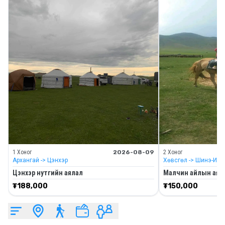
1 Хоног
2026-08-09
2 Хоног
Архангай
-> Цэнхэр
Хөвсгөл
-> Шинэ-Идэ
Цэнхэр нутгийн аялал
Малчин айлын аяллы
₮
188,000
₮
150,000