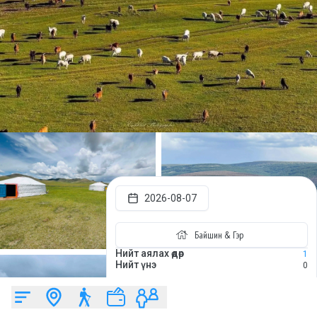
2026-08-07
Байшин & Гэр
Нийт аялах өдөр
1
Нийт үнэ
0