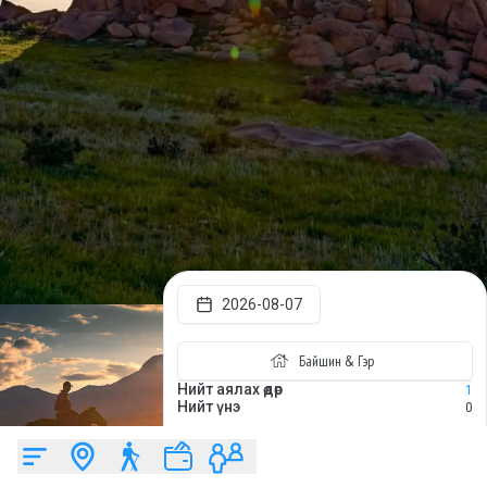
2026-08-07
Байшин & Гэр
Нийт аялах өдөр
1
Нийт үнэ
0