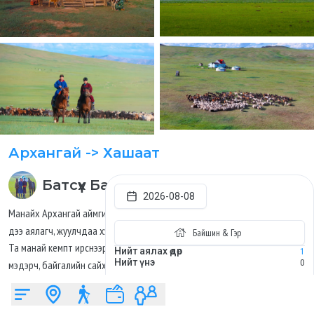
Архангай
-> Хашаат
Батсүх
Батжаргал
2026-08-08
Манайх Архангай аймгийн Хашаат суманд байрлах
-
малчны кемп
дээ аялагч, жуулчдаа хүлээн авч байна.
Байшин & Гэр
Та манай кемпт ирснээр
жинхэнэ монгол нүүдэлчин ахуйг
Нийт аялах өдөр
1
Нийт үнэ
0
мэдэрч, байгалийн сайхан, уламжлалт гар урлал, ахуй соёлоор аялах
боломжтой.
📍
Архангай аймаг, Хашаат сум
Байршил: