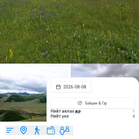
2026-08-08
Байшин & Гэр
Нийт аялах өдөр
1
Нийт үнэ
0